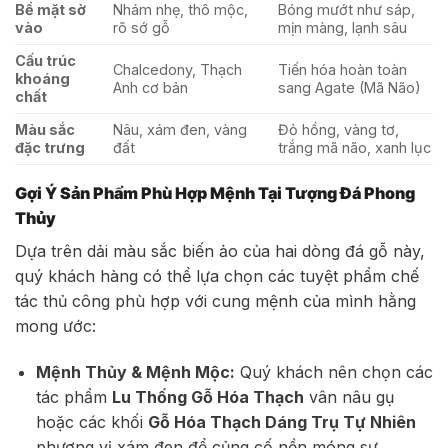
Bề mặt sờ
Nhám nhẹ, thô mộc,
Bóng mướt như sáp,
vào
rõ sớ gỗ
mịn màng, lạnh sâu
Cấu trúc
Chalcedony, Thạch
Tiến hóa hoàn toàn
khoáng
Anh cơ bản
sang Agate (Mã Não)
chất
Màu sắc
Nâu, xám đen, vàng
Đỏ hồng, vàng tơ,
đặc trưng
đất
trắng mã não, xanh lục
Gợi Ý Sản Phẩm Phù Hợp Mệnh Tại Tượng Đá Phong
Thủy
Dựa trên dải màu sắc biến ảo của hai dòng đá gỗ này,
quý khách hàng có thể lựa chọn các tuyệt phẩm chế
tác thủ công phù hợp với cung mệnh của mình hằng
mong ước:
Mệnh Thủy & Mệnh Mộc:
Quý khách nên chọn các
tác phẩm
Lu Thống Gỗ Hóa Thạch
vân nâu gụ
hoặc các khối
Gỗ Hóa Thạch Dáng Trụ Tự Nhiên
phương vị xám đen để củng cố nền móng sự