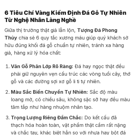
6 Tiêu Chí Vàng Kiểm Định Đá Gỗ Tự Nhiên
Từ Nghệ Nhân Làng Nghề
Giữa thị trường thật giả lẫn lộn,
Tượng Đá Phong
Thủy
chia sẻ 6 quy tắc xương máu giúp quý khách sở
hữu đúng khối đá gỗ chuẩn tự nhiên, tránh xa hàng
giả, hàng xử lý hóa chất:
Vân Gỗ Phân Lớp Rõ Ràng:
Đá hay ngọc thật đều
phải giữ nguyên vẹn cấu trúc các vòng tuổi cây, thớ
gỗ và các đường sợi xơ gỗ li ti tự nhiên.
Màu Sắc Biến Chuyển Tự Nhiên:
Sắc độ màu
loang mờ, có chiều sâu, không sặc sỡ hay đều màu
tăm tắp như hàng nhuộm nhân tạo.
Trọng Lượng Riêng Đầm Chắc:
Do kết cấu đã
thạch hóa hoàn toàn, vật phẩm thật cầm rất nặng
và chắc tay, khác biệt hẳn so với nhựa hay bột đá