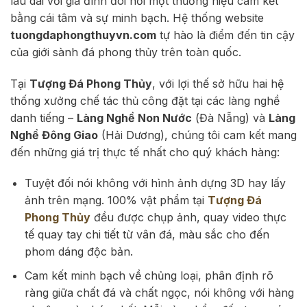
lâu dài với gia đình đòi hỏi một thương hiệu cam kết
bằng cái tâm và sự minh bạch. Hệ thống website
tuongdaphongthuyvn.com
tự hào là điểm đến tin cậy
của giới sành đá phong thủy trên toàn quốc.
Tại
Tượng Đá Phong Thủy
, với lợi thế sở hữu hai hệ
thống xưởng chế tác thủ công đặt tại các làng nghề
danh tiếng –
Làng Nghề Non Nước
(Đà Nẵng) và
Làng
Nghề Đông Giao
(Hải Dương), chúng tôi cam kết mang
đến những giá trị thực tế nhất cho quý khách hàng:
Tuyệt đối nói không với hình ảnh dựng 3D hay lấy
ảnh trên mạng. 100% vật phẩm tại
Tượng Đá
Phong Thủy
đều được chụp ảnh, quay video thực
tế quay tay chi tiết từ vân đá, màu sắc cho đến
phom dáng độc bản.
Cam kết minh bạch về chủng loại, phân định rõ
ràng giữa chất đá và chất ngọc, nói không với hàng