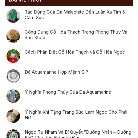
Tác Động Của Đá Malachite Đến Luân Xa Tim &
Cảm Xúc
Công Dụng Gỗ Hóa Thạch Trong Phong Thủy Và
Sức Khỏe
Cách Phân Biệt Gỗ Hóa Thạch và Gỗ Hóa Ngọc
Đá Aquamarine Hợp Mệnh Gì?
Ý Nghĩa Phong Thủy Của Đá Aquamarine
Ý Nghĩa Khi Tặng Trang Sức Lam Ngọc Cho Phái
Nữ
Ngọc Tụ Nham Và Bí Quyết “Dưỡng Nhân – Dưỡng
Khí” Cho Phụ Nữ Hiện Đại