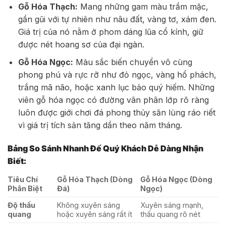
Gỗ Hóa Thạch:
Mang những gam màu trầm mặc,
gần gũi với tự nhiên như nâu đất, vàng tơ, xám đen.
Giá trị của nó nằm ở phom dáng lũa cổ kính, giữ
được nét hoang sơ của đại ngàn.
Gỗ Hóa Ngọc:
Màu sắc biến chuyển vô cùng
phong phú và rực rỡ như đỏ ngọc, vàng hổ phách,
trắng mã não, hoặc xanh lục bảo quý hiếm. Những
viên gỗ hóa ngọc có đường vân phân lớp rõ ràng
luôn được giới chơi đá phong thủy săn lùng ráo riết
vì giá trị tích sản tăng dần theo năm tháng.
Bảng So Sánh Nhanh Để Quý Khách Dễ Dàng Nhận
Biết:
Tiêu Chí
Gỗ Hóa Thạch (Dòng
Gỗ Hóa Ngọc (Dòng
Phân Biệt
Đá)
Ngọc)
Độ thấu
Không xuyên sáng
Xuyên sáng mạnh,
quang
hoặc xuyên sáng rất ít
thấu quang rõ nét