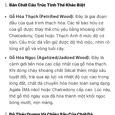
Bản Chất Cấu Trúc Tinh Thể Khác Biệt
Gỗ Hóa Thạch (Petrified Wood):
Đây là giai đoạn
đầu của quá trình thạch hóa. Các tế bào hữu cơ
của gỗ được thay thế chủ yếu bằng khoáng chất
Chalcedony, Opal hoặc Thạch Anh ở mức độ cơ
bản. Cấu trúc đá vẫn giữ được độ thô mộc, nhìn rõ
từng sớ gỗ và vòng tuổi cây.
Gỗ Hóa Ngọc (Agatized/Jadized Wood):
Đây là
cảnh giới tiến hóa cao cấp nhất của gỗ hóa thạch.
Khi dòng chảy khoáng chất Silicat thâm nhập sâu
tuyệt đối, trải qua áp lực và nhiệt độ cực cao trong
lòng đất, chất đá chuyển hóa hoàn toàn sang dạng
Agate (Mã não) hoặc Chalcedony cấp cao. Lúc này,
thớ gỗ thô ngày xưa đã hóa thành một khối ngọc
bóng mướt, mịn màng.
Độ Thấu Quang Và Chiều Sâu Của Chất Đá