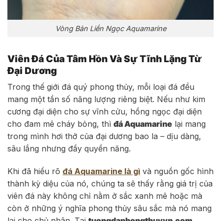
Vòng Bản Liền Ngọc Aquamarine
Viên Đá Của Tâm Hồn Và Sự Tĩnh Lặng Từ
Đại Dương
Trong thế giới đá quý phong thủy, mỗi loại đá đều
mang một tần số năng lượng riêng biệt. Nếu như kim
cương đại diện cho sự vĩnh cửu, hồng ngọc đại diện
cho đam mê cháy bỏng, thì
đá Aquamarine
lại mang
trong mình hơi thở của đại dương bao la – dịu dàng,
sâu lắng nhưng đầy quyền năng.
Khi đã hiểu rõ
đá Aquamarine là gì
và nguồn gốc hình
thành kỳ diệu của nó, chúng ta sẽ thấy rằng giá trị của
viên đá này không chỉ nằm ở sắc xanh mê hoặc mà
còn ở những ý nghĩa phong thủy sâu sắc mà nó mang
lại cho chủ nhân. Tại
tuongdaphongthuyvn.com
,