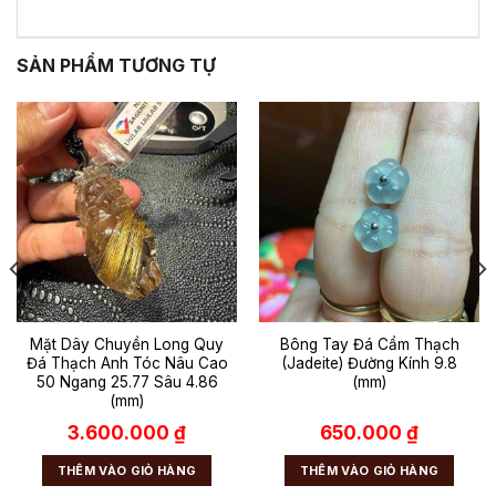
SẢN PHẨM TƯƠNG TỰ
Mặt Dây Chuyền Long Quy
Bông Tay Đá Cẩm Thạch
Đá Thạch Anh Tóc Nâu Cao
(Jadeite) Đường Kính 9.8
50 Ngang 25.77 Sâu 4.86
(mm)
(mm)
3.600.000
₫
650.000
₫
THÊM VÀO GIỎ HÀNG
THÊM VÀO GIỎ HÀNG