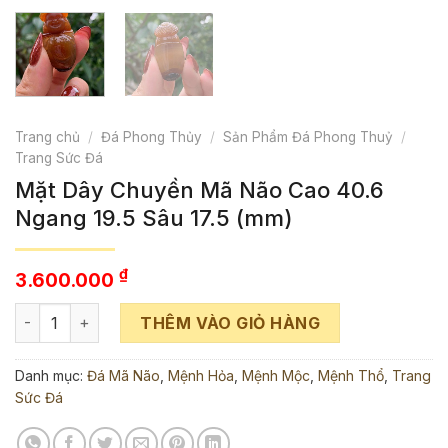
Trang chủ
/
Đá Phong Thủy
/
Sản Phẩm Đá Phong Thuỷ
/
Trang Sức Đá
Mặt Dây Chuyền Mã Não Cao 40.6
Ngang 19.5 Sâu 17.5 (mm)
₫
3.600.000
Mặt Dây Chuyền Mã Não Cao 40.6 Ngang 19.5 Sâu 17.5 (mm)
THÊM VÀO GIỎ HÀNG
Danh mục:
Đá Mã Não
,
Mệnh Hỏa
,
Mệnh Mộc
,
Mệnh Thổ
,
Trang
Sức Đá