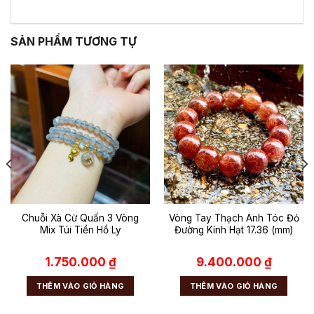
SẢN PHẨM TƯƠNG TỰ
Chuỗi Xà Cừ Quấn 3 Vòng
Vòng Tay Thạch Anh Tóc Đỏ
Mix Túi Tiền Hồ Ly
Đường Kính Hạt 17.36 (mm)
1.750.000
₫
9.400.000
₫
THÊM VÀO GIỎ HÀNG
THÊM VÀO GIỎ HÀNG