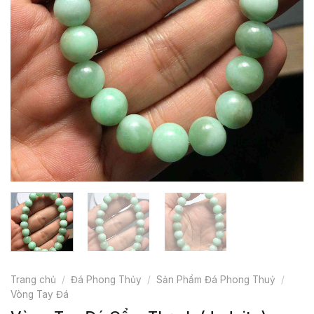
Trang chủ
/
Đá Phong Thủy
/
Sản Phẩm Đá Phong Thuỷ
/
Vòng Tay Đá