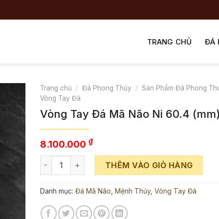
TRANG CHỦ
ĐÁ
Trang chủ
/
Đá Phong Thủy
/
Sản Phẩm Đá Phong Th
Vòng Tay Đá
Vòng Tay Đá Mã Não Ni 60.4 (mm
₫
8.100.000
Vòng Tay Đá Mã Não Ni 60.4 (mm) số lượng
THÊM VÀO GIỎ HÀNG
Danh mục:
Đá Mã Não
,
Mệnh Thủy
,
Vòng Tay Đá