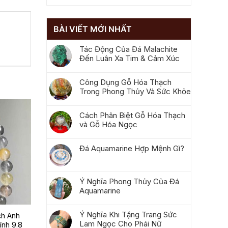
BÀI VIẾT MỚI NHẤT
Tác Động Của Đá Malachite
Đến Luân Xa Tim & Cảm Xúc
Công Dụng Gỗ Hóa Thạch
Trong Phong Thủy Và Sức Khỏe
Cách Phân Biệt Gỗ Hóa Thạch
và Gỗ Hóa Ngọc
Đá Aquamarine Hợp Mệnh Gì?
Ý Nghĩa Phong Thủy Của Đá
Aquamarine
Ý Nghĩa Khi Tặng Trang Sức
ch Anh
Lam Ngọc Cho Phái Nữ
nh 9.8