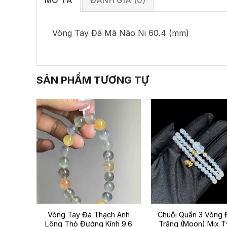
MÔ TẢ
ĐÁNH GIÁ (0)
Vòng Tay Đá Mã Não Ni 60.4 (mm)
SẢN PHẨM TƯƠNG TỰ
uyệt
Vòng Tay Đá Thạch Anh
Chuỗi Quấn 3 Vòng 
mm)
Lông Thỏ Đường Kính 9.6
Trăng (Moon) Mix T