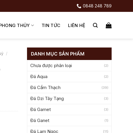
0848 248 789
 PHONG THỦY
TIN TỨC
LIÊN HỆ
DANH MỤC SẢN PHẨM
uỷ
/
Chưa được phân loại
(2)
)
Đá Aqua
(2)
Đá Cẩm Thạch
(39)
Đá Dzi Tây Tạng
(3)
Đá Gamet
(3)
Đá Ganet
(1)
Đá Lam Ngọc
(11)