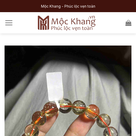
Skip
Mộc Khang - Phúc lộc vẹn toàn
to
content