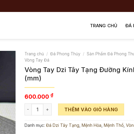
TRANG CHỦ
ĐÁ
Trang chủ
/
Đá Phong Thủy
/
Sản Phẩm Đá Phong Th
Vòng Tay Đá
Vòng Tay Dzi Tây Tạng Đường Kín
(mm)
₫
600.000
Vòng Tay Dzi Tây Tạng Đường Kính 8 (mm) số lượn
THÊM VÀO GIỎ HÀNG
Danh mục:
Đá Dzi Tây Tạng
,
Mệnh Hỏa
,
Mệnh Thổ
,
Vòn