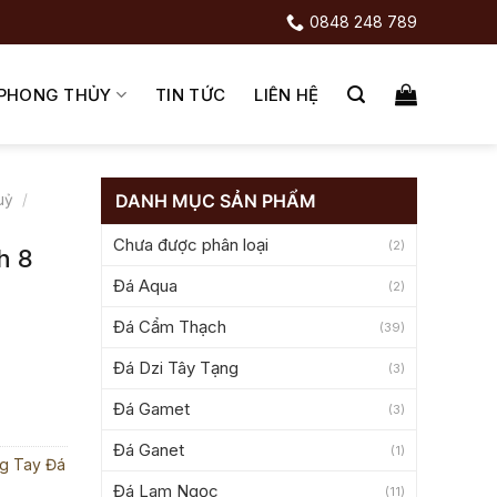
0848 248 789
 PHONG THỦY
TIN TỨC
LIÊN HỆ
DANH MỤC SẢN PHẨM
uỷ
/
Chưa được phân loại
(2)
h 8
Đá Aqua
(2)
Đá Cẩm Thạch
(39)
Đá Dzi Tây Tạng
(3)
g
Đá Gamet
(3)
Đá Ganet
(1)
g Tay Đá
Đá Lam Ngọc
(11)