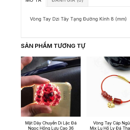
MÔ TẢ
ĐÁNH GIÁ (0)
Vòng Tay Dzi Tây Tạng Đường Kính 8 (mm)
SẢN PHẨM TƯƠNG TỰ
 Tiên
Mặt Dây Chuyền Di Lặc Đá
Vòng Tay Cáp Ngũ
ao 35
Ngọc Hồng Lựu Cao 36
Mix Lu Hồ Ly Đá Th