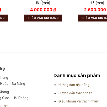
16.1 (mm)
11.5 (mm)
₫
4.000.000
₫
2.600.00
ÀNG
THÊM VÀO GIỎ HÀNG
THÊM VÀO GIỎ 
 hệ
Danh mục sản phẩm
 Khang
 Nước - Đà Nẵng
Hướng dẫn đặt hàng
 Khang
Hướng dẫn thanh toán
 Giao - Hải Phòng
Điều khoản và trách nhiệm
48.789