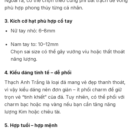
Ngoài ra, có thể chọn theo cung phi bát trạch để vòng
phù hợp phong thủy từng cá nhân.
3. Kích cỡ hạt phù hợp cổ tay
Nữ tay nhỏ: 6–8mm
Nam tay to: 10–12mm
Chọn sai size có thể gây vướng víu hoặc thất thoát
năng lượng.
4. Kiểu dáng tinh tế – dễ phối
Thạch Anh Trắng là loại đá mang vẻ đẹp thanh thoát,
vì vậy kiểu dáng nên đơn giản – ít phối charm để giữ
trọn vẻ “tinh khiết” của đá. Tuy nhiên, có thể phối với
charm bạc hoặc mạ vàng nếu bạn cần tăng năng
lượng Kim hoặc chiêu tài.
5. Hợp tuổi – hợp mệnh