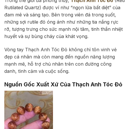
Trong thế giới đá phong thủy,
Thạch Anh Tóc Đỏ
(Red
Rutilated Quartz) được ví như “ngọn lửa bất diệt” của
đam mê và sáng tạo. Bên trong viên đá trong suốt,
những sợi rutile đỏ óng ánh như những tia nắng rực
rỡ, tượng trưng cho sức mạnh nội tâm, tinh thần nhiệt
huyết và sự bùng cháy của khát vọng.
Vòng tay Thạch Anh Tóc Đỏ không chỉ tôn vinh vẻ
đẹp cá nhân mà còn mang đến nguồn năng lượng
mạnh mẽ, hỗ trợ chủ nhân trên con đường công
danh, tình cảm và cuộc sống.
Nguồn Gốc Xuất Xứ Của Thạch Anh Tóc Đỏ