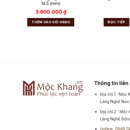
14.5 (mm)
₫
3.600.000
₫
NG
THÊM VÀO GIỎ HÀNG
ĐỌC TIẾP
Thông tin liên
Địa chỉ 1 : Mộc
Làng Nghề Non
Địa chỉ 2 : Mộc
Làng Nghề Đông
Hotline: 0848.2