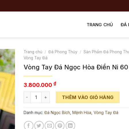
TRANG CHỦ
ĐÁ
Trang chủ
/
Đá Phong Thủy
/
Sản Phẩm Đá Phong Th
Vòng Tay Đá
Vòng Tay Đá Ngọc Hòa Điền Ni 6
₫
3.800.000
Vòng Tay Đá Ngọc Hòa Điền Ni 60 (mm) số lượng
THÊM VÀO GIỎ HÀNG
Danh mục:
Đá Ngọc Bích
,
Mệnh Hỏa
,
Vòng Tay Đá