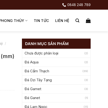
0848 248 789
 PHONG THỦY
TIN TỨC
LIÊN HỆ
DANH MỤC SẢN PHẨM
uỷ
/
Chưa được phân loại
(2)
0 (mm)
Đá Aqua
(2)
Đá Cẩm Thạch
(39)
Đá Dzi Tây Tạng
(3)
Đá Gamet
(3)
Đá Ganet
(1)
Đá Lam Ngọc
(11)