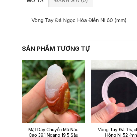
MÔ TẢ
ĐÁNH GIÁ (0)
Vòng Tay Đá Ngọc Hòa Điền Ni 60 (mm)
SẢN PHẨM TƯƠNG TỰ
 Não
Mặt Dây Chuyền Mã Não
Vòng Tay Đá Thạc
 Sâu
Cao 39.1 Ngang 19.5 Sâu
Hồng Ni 52 (m