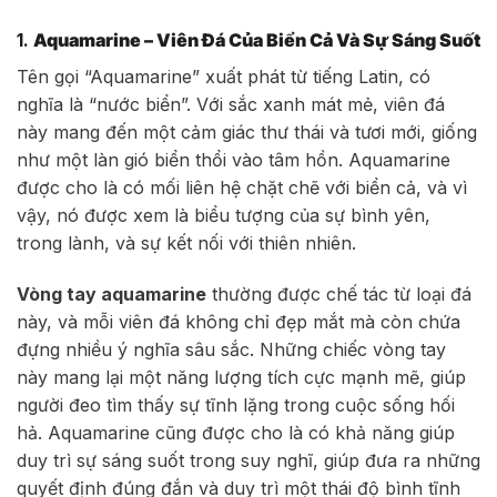
1.
Aquamarine – Viên Đá Của Biển Cả Và Sự Sáng Suốt
Tên gọi “Aquamarine” xuất phát từ tiếng Latin, có
nghĩa là “nước biển”. Với sắc xanh mát mẻ, viên đá
này mang đến một cảm giác thư thái và tươi mới, giống
như một làn gió biển thổi vào tâm hồn. Aquamarine
được cho là có mối liên hệ chặt chẽ với biển cả, và vì
vậy, nó được xem là biểu tượng của sự bình yên,
trong lành, và sự kết nối với thiên nhiên.
Vòng tay aquamarine
thường được chế tác từ loại đá
này, và mỗi viên đá không chỉ đẹp mắt mà còn chứa
đựng nhiều ý nghĩa sâu sắc. Những chiếc vòng tay
này mang lại một năng lượng tích cực mạnh mẽ, giúp
người đeo tìm thấy sự tĩnh lặng trong cuộc sống hối
hả. Aquamarine cũng được cho là có khả năng giúp
duy trì sự sáng suốt trong suy nghĩ, giúp đưa ra những
quyết định đúng đắn và duy trì một thái độ bình tĩnh